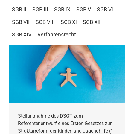
SGB II
SGB III
SGB IX
SGB V
SGB VI
SGB VII
SGB VIII
SGB XI
SGB XII
SGB XIV
Verfahrensrecht
Stellungnahme des DSGT zum
Referentenentwurf eines Ersten Gesetzes zur
Strukturreform der Kinder- und Jugendhilfe (1.