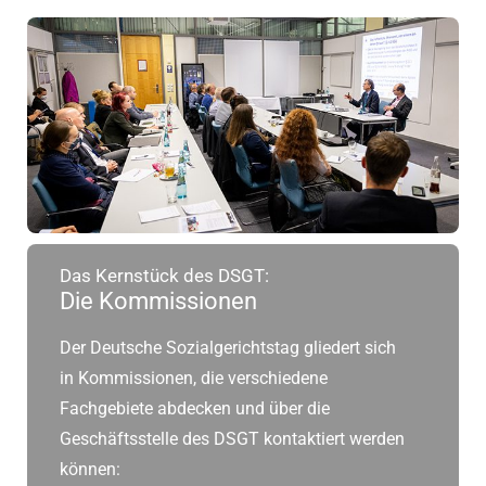
Das Kernstück des DSGT:
Die Kommissionen
Der Deutsche Sozialgerichtstag gliedert sich
in Kommissionen, die verschiedene
Fachgebiete abdecken und über die
Geschäftsstelle des DSGT kontaktiert werden
können: