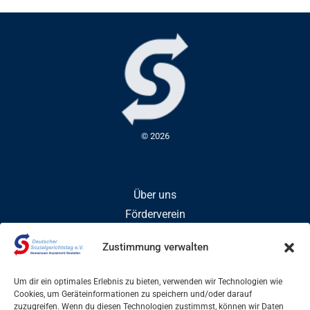
© 2026
Über uns
Förderverein
Mitglied werden
Zustimmung verwalten
Um dir ein optimales Erlebnis zu bieten, verwenden wir Technologien wie
Veröffentlichungen
Cookies, um Geräteinformationen zu speichern und/oder darauf
zuzugreifen. Wenn du diesen Technologien zustimmst, können wir Daten