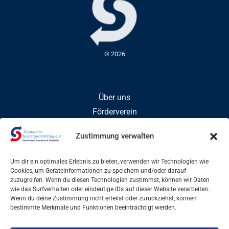
© 2026
Über uns
Förderverein
Mitglied werden
Zustimmung verwalten
Um dir ein optimales Erlebnis zu bieten, verwenden wir Technologien wie
Veröffentlichungen
Cookies, um Geräteinformationen zu speichern und/oder darauf
zuzugreifen. Wenn du diesen Technologien zustimmst, können wir Daten
Veranstaltungen
wie das Surfverhalten oder eindeutige IDs auf dieser Website verarbeiten.
Wenn du deine Zustimmung nicht erteilst oder zurückziehst, können
bestimmte Merkmale und Funktionen beeinträchtigt werden.