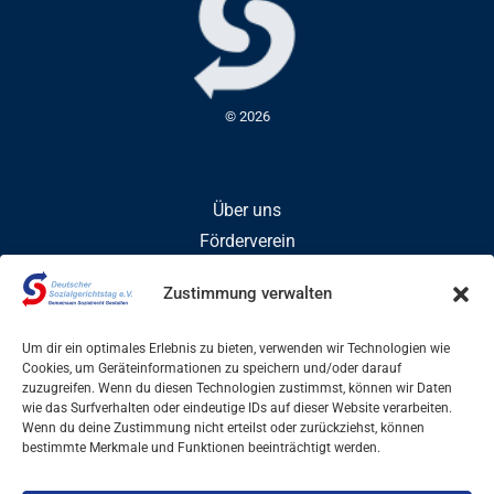
© 2026
Über uns
Förderverein
Mitglied werden
Zustimmung verwalten
Um dir ein optimales Erlebnis zu bieten, verwenden wir Technologien wie
Veröffentlichungen
Cookies, um Geräteinformationen zu speichern und/oder darauf
zuzugreifen. Wenn du diesen Technologien zustimmst, können wir Daten
Veranstaltungen
wie das Surfverhalten oder eindeutige IDs auf dieser Website verarbeiten.
Wenn du deine Zustimmung nicht erteilst oder zurückziehst, können
bestimmte Merkmale und Funktionen beeinträchtigt werden.